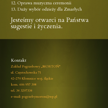
Oprawa muzyczna ceremonii
Duży wybór odzieży dla Zmarłych
Jesteśmy otwarci na Państwa
sugestie i życzenia.
Kontakt
Zakład Pogrzebowy „MORTOŃ”
ul. Częstochowska 71
42-270 Kłomnice woj. śląskie
kom. 606 957 398
tel. 34 3297334
e-mail: pogrzebymorton@wp.pl